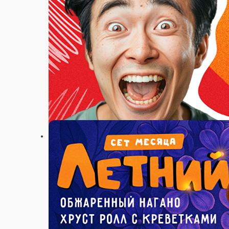
Настройки
+7(4922)494-789
Главная
Акции
Отзывы
О нас