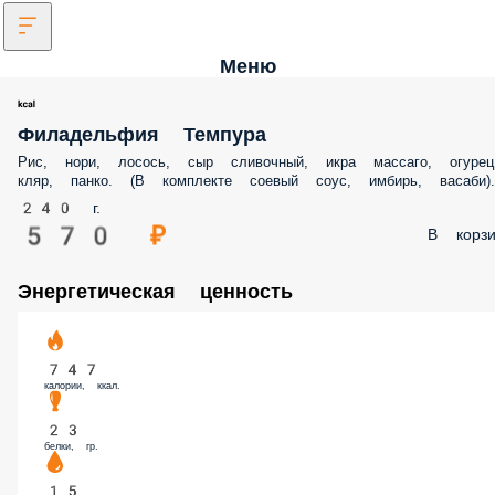
Меню
Филадельфия Темпура
Рис, нори, лосось, сыр сливочный, икра массаго, огурец
кляр, панко. (В комплекте соевый соус, имбирь, васаби).
240 г.
570 ₽
В корзи
Энергетическая ценность
747
калории, ккал.
23
белки, гр.
15