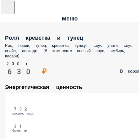
Меню
Ролл креветка и тунец
Рис, нории, тунец, креветка, кунжут, соус унаги, соус
спайс, авокадо. (В комплекте соевый соус, имбирь,
васаби).
230 г.
630 ₽
В корзи
Энергетическая ценность
732
калории, ккал.
31
белки, гр.