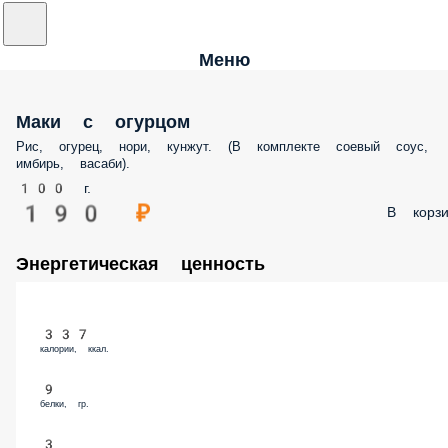
Меню
Маки с огурцом
Рис, огурец, нори, кунжут. (В комплекте соевый соус, имбирь, васаби
100 г.
190 ₽
В корз
Энергетическая ценность
337
калории, ккал.
9
белки, гр.
3
жиры, гр.