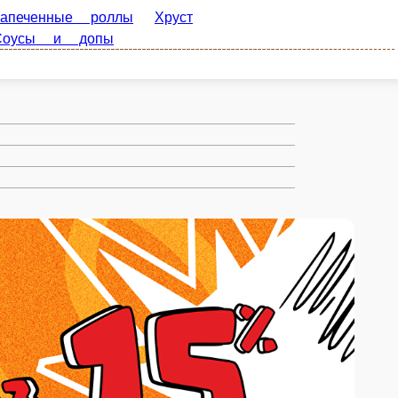
оллы
Хруст роллы
Маки
Запеченные