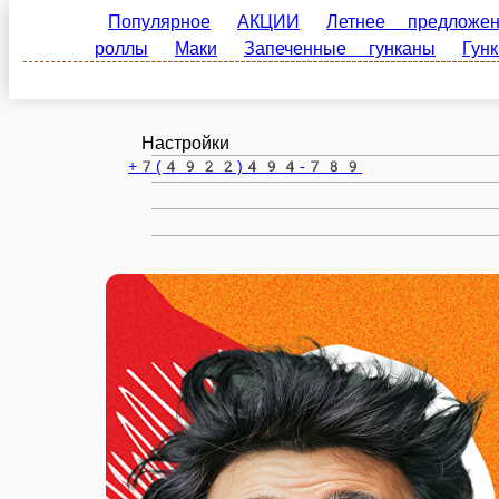
Популярное
АКЦИИ
Летнее предложение
Владимир
гунканы
Гунканы
Поке
Суп и Рамен
Напи
ru
Настройки
+7(4922)494-789