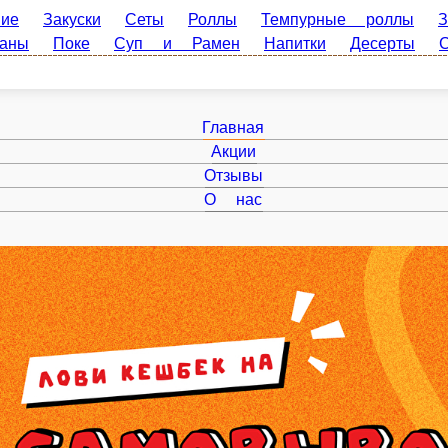
Закуски
Сеты
Роллы
Темпурные роллы
Запеченные р
тки
Десерты
Соусы и допы
Главная
Акции
Отзывы
О нас